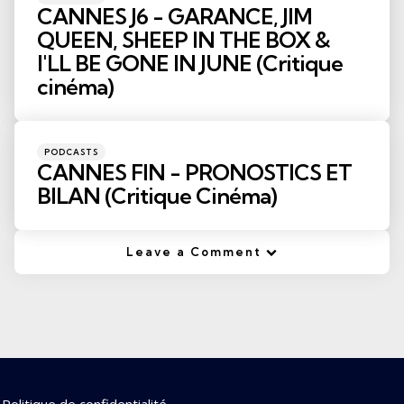
in
CANNES J6 - GARANCE, JIM
QUEEN, SHEEP IN THE BOX &
I'LL BE GONE IN JUNE (Critique
cinéma)
Posted
PODCASTS
in
CANNES FIN - PRONOSTICS ET
BILAN (Critique Cinéma)
Leave a Comment