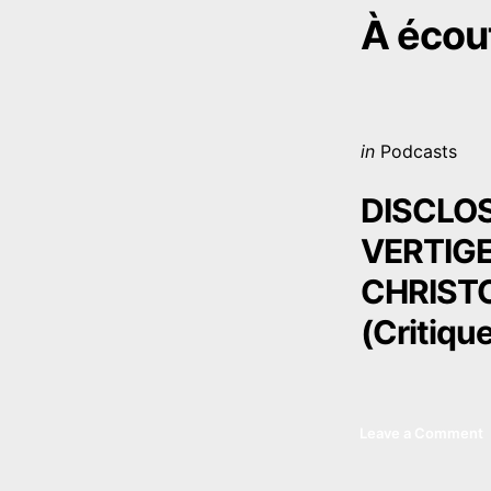
navigati
À écou
Posted
in
Podcasts
in
DISCLOS
VERTIGE
CHRIST
(Critiqu
Leave a Comment