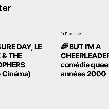
on
ter
Posted
in
Podcasts
in
URE DAY, LE
🌈 BUT I'M A
 & THE
CHEERLEADER 
OPHERS
comédie quee
e Cinéma)
années 2000