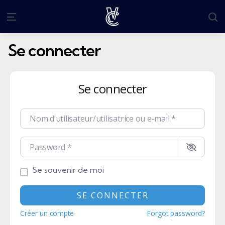
S
Menu
Se connecter
Se connecter
Nom d’utilisateur/utilisatrice ou e-mail
*
Password
*
Se souvenir de moi
SE CONNECTER
Créer un compte
Forgot password?